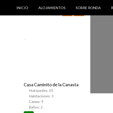
INICIO
ALOJAMIENTOS
SOBRE RONDA

Favorito
Casa Caminito de la Canasta
Huéspedes:
10
Habitaciones:
3
Camas:
9
Baños:
2