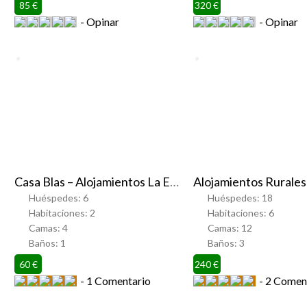
85 €
320 €
Opinar
Opinar
Favorito
Favorito
Casa Blas – Alojamientos La Esperanza
Huéspedes:
6
Huéspedes:
18
Habitaciones:
2
Habitaciones:
6
Camas:
4
Camas:
12
Baños:
1
Baños:
3
60 €
240 €
1 Comentario
2 Coment