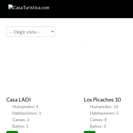
Favorito
Favorito
Casa LADI
Los Picachos 10
Huéspedes:
4
Huéspedes:
10
Habitaciones:
1
Habitaciones:
5
Camas:
2
Camas:
8
Baños:
1
Baños:
3