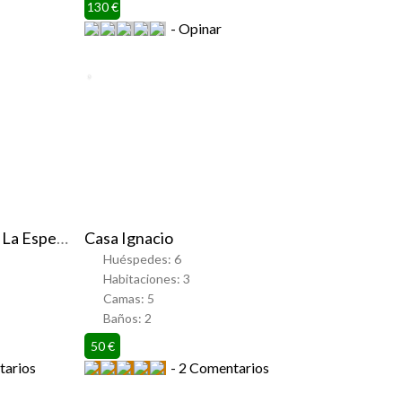
130 €
Opinar
Favorito
Alojamientos Rurales La Esperanza
Casa Ignacio
Huéspedes:
6
Habitaciones:
3
Camas:
5
Baños:
2
50 €
arios
2 Comentarios