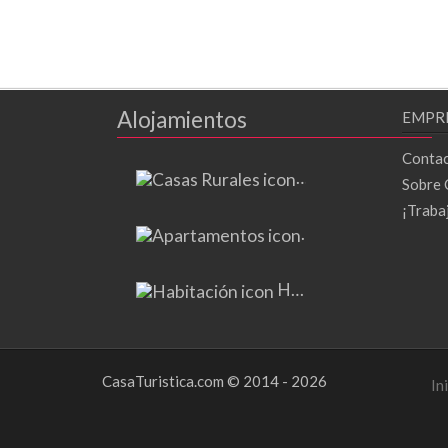
Alojamientos
EMPR
Contac
Casas Rurales
(74)
Sobre 
¡Traba
Apartamentos
(23)
Habitación
(2)
CasaTuristica.com © 2014 - 2026
In