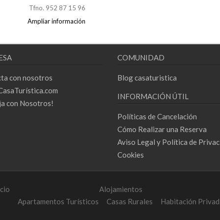
Tfno. 952 87 15 96
Ampliar información
ESA
COMUNIDAD
ta con nosotros
Blog casaturistica
CasaTurística.com
INFORMACIÓN ÚTIL
ja con Nosotros!
Políticas de Cancelación
Cómo Realizar una Reserva
Aviso Legal y Política de Priva
Cookies
icio
Alojamientos
Apartamentos Turísticos
Casas Rurales
Habitación Privad