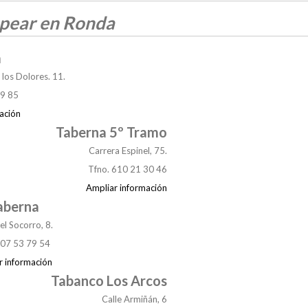
pear en Ronda
a
 los Dolores. 11.
89 85
ación
Taberna 5º Tramo
Carrera Espinel, 75.
Tfno. 610 21 30 46
Ampliar información
aberna
el Socorro, 8.
607 53 79 54
r información
Tabanco Los Arcos
Calle Armiñán, 6