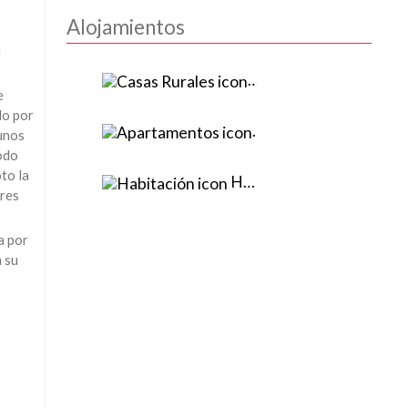
Alojamientos
a
Casas Rurales
(74)
e
do por
Apartamentos
(23)
 unos
odo
to la
Habitación
(2)
tres
a por
n su