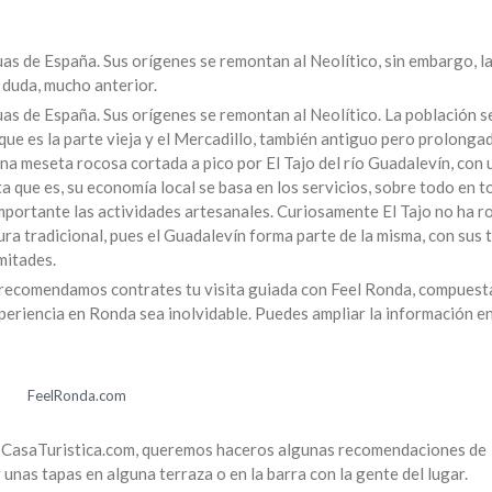
as de España. Sus orígenes se remontan al Neolítico, sin embargo, l
a duda, mucho anterior.
as de España. Sus orígenes se remontan al Neolítico. La población s
 que es la parte vieja y el Mercadillo, también antiguo pero prolonga
na meseta rocosa cortada a pico por El Tajo del río Guadalevín, con
que es, su economía local se basa en los servicios, sobre todo en t
mportante las actividades artesanales. Curiosamente El Tajo no ha ro
ura tradicional, pues el Guadalevín forma parte de la misma, con sus 
mitades.
e recomendamos contrates tu visita guiada con Feel Ronda, compuest
xperiencia en Ronda sea inolvidable. Puedes ampliar la información e
FeelRonda.com
e CasaTuristica.com, queremos haceros algunas recomendaciones de
unas tapas en alguna terraza o en la barra con la gente del lugar.