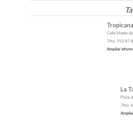
Ta
Tropican
Calle Virgen de
Tfno. 952 87 
Ampliar inform
La T
Plaza d
Tfno. 
Amplia