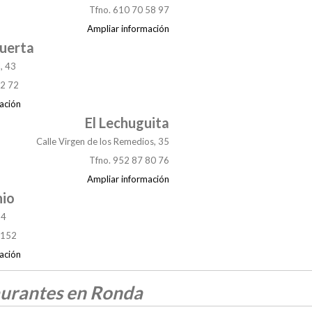
Tfno. 610 70 58 97
Ampliar información
uerta
, 43
22 72
ación
El Lechuguita
Calle Virgen de los Remedios, 35
Tfno. 952 87 80 76
Ampliar información
nio
 4
9152
ación
urantes en Ronda