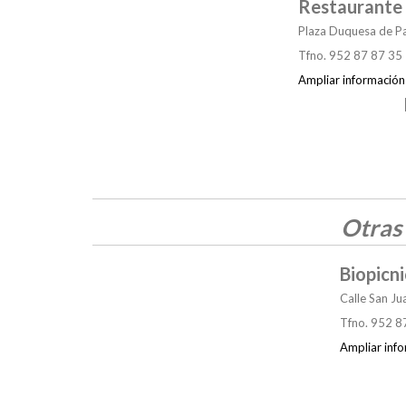
Restaurante
Plaza Duquesa de Pa
Tfno. 952 87 87 35
Ampliar información
Otras
Biopicni
Calle San Ju
Tfno. 952 8
Ampliar inf