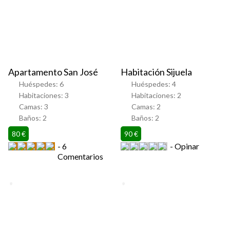
Apartamento San José
Habitación Sijuela
Huéspedes:
6
Huéspedes:
4
Habitaciones:
3
Habitaciones:
2
Camas:
3
Camas:
2
Baños:
2
Baños:
2
80 €
90 €
6
Opinar
Comentarios
Favorito
Favorito