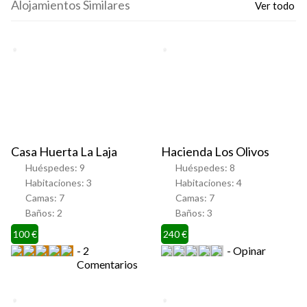
Alojamientos Similares
Ver todo
Favorito
Favorito
Casa Huerta La Laja
Hacienda Los Olivos
Huéspedes:
9
Huéspedes:
8
Habitaciones:
3
Habitaciones:
4
Camas:
7
Camas:
7
Baños:
2
Baños:
3
100 €
240 €
2
Opinar
Comentarios
Favorito
Favorito