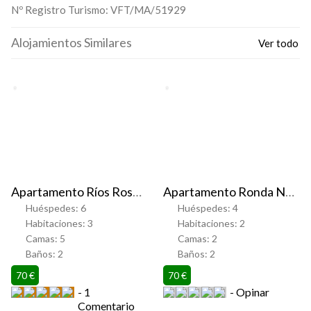
Nº Registro Turismo:
VFT/MA/51929
Alojamientos Similares
Ver todo
Favorito
Favorito
Apartamento Ríos Rosas Center
Apartamento Ronda Naranja
Huéspedes:
6
Huéspedes:
4
Habitaciones:
3
Habitaciones:
2
Camas:
5
Camas:
2
Baños:
2
Baños:
2
70 €
70 €
1
Opinar
Comentario