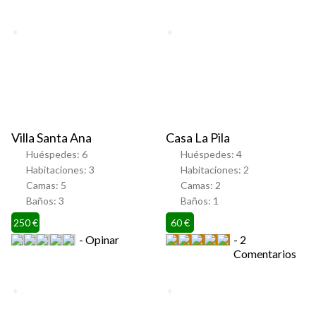
Favorito
Favorito
Villa Santa Ana
Casa La Pila
Huéspedes:
6
Huéspedes:
4
Habitaciones:
3
Habitaciones:
2
Camas:
5
Camas:
2
Baños:
3
Baños:
1
250 €
60 €
Opinar
2
Comentarios
Favorito
Favorito