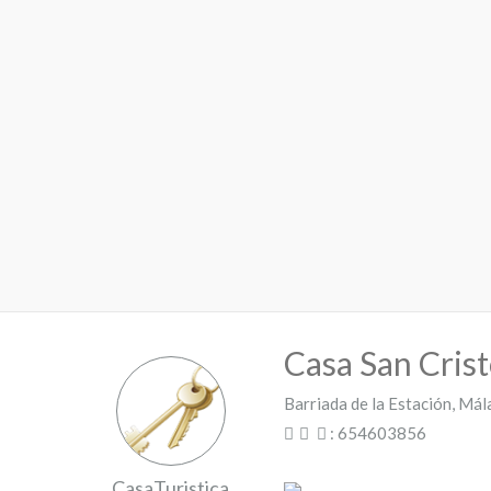
Casa San Crist
Barriada de la Estación, Má
: 654603856
CasaTuristica