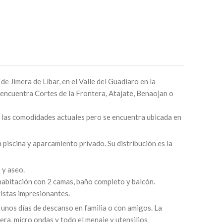
de Jimera de Líbar, en el Valle del Guadiaro en la
encuentra Cortes de la Frontera, Atajate, Benaojan o
s las comodidades actuales pero se encuentra ubicada en
piscina y aparcamiento privado. Su distribución es la
 y aseo.
 habitación con 2 camas, baño completo y balcón.
vistas impresionantes.
 unos días de descanso en familia o con amigos. La
era, micro ondas y todo el menaje y utensilios