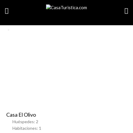
SEARCH LISTINGS
SHOW MAP
Favorito
Casa El Olivo
Huéspedes:
2
Habitaciones:
1